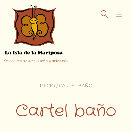
Ir
al
Alt
contenido
nav
Rinconcito de arte, diseño y artesanía.
INICIO
/ CARTEL BAÑO
Cartel baño