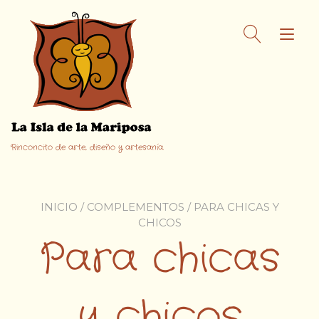
Ir
al
Alt
contenido
nav
Rinconcito de arte, diseño y artesanía.
INICIO
/
COMPLEMENTOS
/ PARA CHICAS Y
CHICOS
Para chicas
y chicos