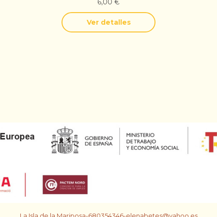
6,00
€
Ver detalles
La Isla de la Mariposa-680354346-elenabetes@yahoo.es