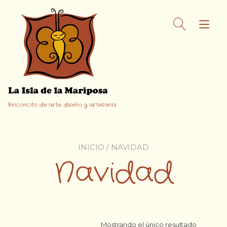
Ir
al
Alt
contenido
nav
Rinconcito de arte, diseño y artesanía.
INICIO
/ NAVIDAD
Navidad
Mostrando el único resultado